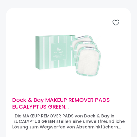
Dock & Bay MAKEUP REMOVER PADS
EUCALYPTUS GREEN
Abschmink-/Gesichtsreinigungspads
Die MAKEUP REMOVER PADS von Dock & Bay in
(3er Pack)
EUCALYPTUS GREEN stellen eine umweltfreundliche
Lösung zum Wegwerfen von Abschminktüchern
dar. Die Abschminkpads sind aus einem ultra-