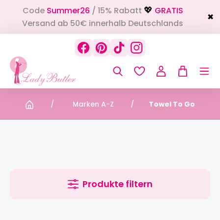
Code
Summer26
/ 15% Rabatt
GRATIS
alt springen
💖
✖
Versand ab 50€ innerhalb Deutschlands
Marken A-Z
Towel To Go
Produkte filtern