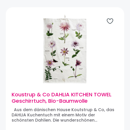
kann bei 60 Grad Celsius gewaschen werden und
läuft nicht ein. Material: LeinenMaschinenwäsche
bei 60 GradMaße: 220 x 145 cm Über Koustrup &
Co: Mit Sitz in Hovedstaden, Dänemark und
Produktionstätten in u.a. Lettland, Großbritannien,
Schweden und Polen. Die Leidenschaft von
Koustrup & Co ist es, Wissen über Pflanzen, Tiere,
Gastronomie und Bio-Gartenbau weiterzugeben
und ein Bewusstsein für Natur und Umwelt zu
schaffen.
Koustrup & Co DAHLIA KITCHEN TOWEL
Geschirrtuch, Bio-Baumwolle
Aus dem dänischen Hause Koutstrup & Co, das
DAHLIA Kuchentuch mit einem Motiv der
schönsten Dahlien. Die wunderschönen
Geschirrtuch-Designs von Koustrup & Co gehören