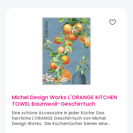
die eine umwerfende Mischung aus Design und
Funktion darstellen. Von herrlich duftenden
Handseifen bis hin zu wunderschönen
Küchentextilien ist jedes sorgfältig gefertigte
Produkt mit farbenfrohen, aufwendigen, von
Vintage-Kunst inspirierten Designs versehen.
Diese Produkte sind als Geschenk beliebt und
eignen sich perfekt für den täglichen Gebrauch,
denn sie bringen einen Hauch von
erschwinglichem Luxus in jedes Heim.
Michel Design Works L'ORANGE KITCHEN
TOWEL Baumwoll-Geschirrtuch
Eine schöne Accessoire in jeder Küche: Das
herrliche L'ORANGE Geschirrtuch von Michel
Design Works. Die Küchentücher bieten eine
herrliche Abwechselung für jede Küche und