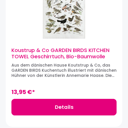
Koustrup & Co GARDEN BIRDS KITCHEN
TOWEL Geschirrtuch, Bio-Baumwolle
Aus dem dänischen Hause Koutstrup & Co, das
GARDEN BIRDS Kuchentuch illustriert mit dänischen
Hühner von der Künstlerin Annemarie Haase. Die
wunderschönen Geschirrtuch-Designs von
Koustrup & Co gehören in jede Küche und stellen
ein hübsches Geschenk oder Mitbringsel dar.
13,95 €*
HINWEIS: LadyButler liebt schöne Geschirrtücher
und empfiehlt die Tücher von Koustrup & Co ein-
oder zweimal vor dem Einsetzen zu waschen,
Details
damit die Wasseraufnahme des Tuchs optimiert
wird. Material: 100% Bio-
BaumwolleMaschinenwäsche bei 40 GradMaße:
70 x 48 cm Über Koustrup & Co: Mit Sitz