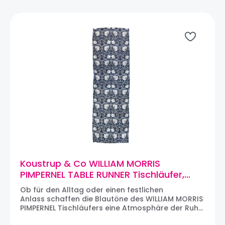
in Hovedstaden, Dänemark und
Produktionsstätten in u.a. Lettland,
Großbritannien, Schweden und Polen. Die
Leidenschaft von Koustrup & Co ist es, Wissen
über Pflanzen, Tiere, Gastronomie und Bio-
Gartenbau weiterzugeben und ein Bewusstsein
für Natur und Umwelt zu schaffen.
Koustrup & Co WILLIAM MORRIS
PIMPERNEL TABLE RUNNER Tischläufer,
Leinen (145 x 45 cm)
Ob für den Alltag oder einen festlichen
Anlass schaffen die Blautöne des WILLIAM MORRIS
PIMPERNEL Tischläufers eine Atmosphäre der Ruhe
und raffinierten Stils.Das dänische Haus Koutstrup