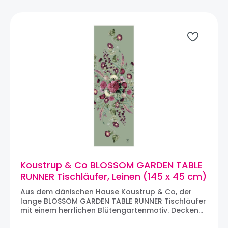
16,5 cm ÜBER KOUSTRUP & CO: Mit Sitz
in Hovedstaden, Dänemark und
Produktionsstätten in u.a. Lettland,
Großbritannien, Schweden und Polen. Die
Leidenschaft von Koustrup & Co ist es, Wissen
über Pflanzen, Tiere, Gastronomie und Bio-
Gartenbau weiterzugeben und ein Bewusstsein
für Natur und Umwelt zu schaffen.
Koustrup & Co BLOSSOM GARDEN TABLE
RUNNER Tischläufer, Leinen (145 x 45 cm)
Aus dem dänischen Hause Koustrup & Co, der
lange BLOSSOM GARDEN TABLE RUNNER Tischläufer
mit einem herrlichen Blütengartenmotiv. Decken
Sie einen stilvollen und eleganten Tisch mit der