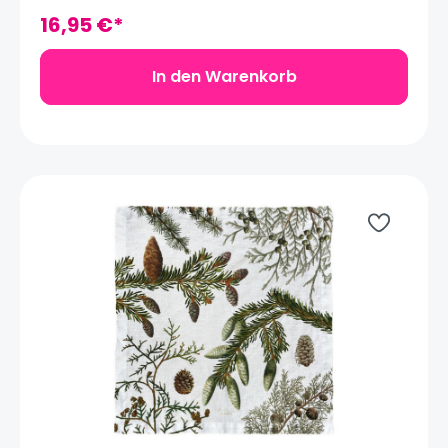
Geschenk oder Mitbringsel dar. Material: 100%
LeinenMaße: 70 x 50 cm
16,95 €*
In den Warenkorb