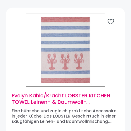
in Hovedstaden, Dänemark und Produktionstätten
in u.a. Lettland, Großbritannien, Schweden und
Polen. Die Leidenschaft von Koustrup & Co ist es,
Wissen über Pflanzen, Tiere, Gastronomie und Bio-
Gartenbau weiterzugeben und ein Bewusstsein
für Natur und Umwelt zu schaffen.
Evelyn Kahle/Kracht LOBSTER KITCHEN
TOWEL Leinen- & Baumwoll-
Geschirrtuch (rot)
Eine hübsche und zugleich praktische Accessoire
in jeder Küche: Das LOBSTER Geschirrtuch in einer
saugfähigen Leinen- und Baumwollmischung.
Besonders empfehlenswert zum Trocknen von