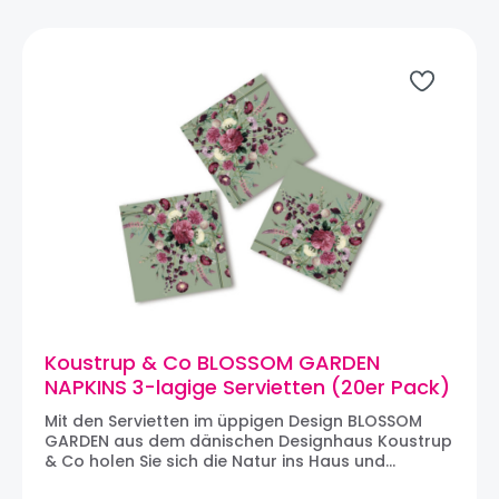
Leidenschaft von Koustrup & Co ist es, Wissen
über Pflanzen, Tiere, Gastronomie und Bio-
Gartenbau weiterzugeben und ein Bewusstsein
für Natur und Umwelt zu schaffen.
Koustrup & Co BLOSSOM GARDEN
NAPKINS 3-lagige Servietten (20er Pack)
Mit den Servietten im üppigen Design BLOSSOM
GARDEN aus dem dänischen Designhaus Koustrup
& Co holen Sie sich die Natur ins Haus und
verleihen Sie dem Tisch eine besondere Note. Die