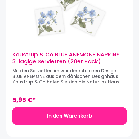
Koustrup & Co BLUE ANEMONE NAPKINS
3-lagige Servietten (20er Pack)
Mit den Servietten im wunderhübschen Design
BLUE ANEMONE aus dem dänischen Designhaus
Koustrup & Co holen Sie sich die Natur ins Haus
und verleihen Sie dem Tisch eine besondere Note.
Die eleganten Servietten mit Motiven von
zauberhaften blauen Anemonen von Marianne
5,95 €*
Scheel illustriert. Die dreilagigen Papier-Servietten
sind nicht nur zweckmäßig, sondern stellen eine
Bereicherung für jede Tischdekoration dar. Jede
In den Warenkorb
Packung enthält 20 Servietten, die jeweils 33 x 33
cm messen. Die Servietten von Koustrup & Co
werden aus umweltfreundlichem FSC-
Recyclingpapier produziert Packungsmaße: 16,5 x