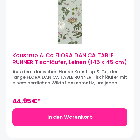
Koustrup & Co FLORA DANICA TABLE
RUNNER Tischläufer, Leinen (145 x 45 cm)
Aus dem dänischen Hause Koustrup & Co, der
lange FLORA DANICA TABLE RUNNER Tischläufer mit
einem herrlichen Wildpflanzenmotiv, um jeden
Tisch stilvollen decken zu können. Der Tischläufer
ist Teil der Kollektion "Flora Danica Atlas" und ist
aus natürlich angebautem Leinen gefertigt. Die
44,95 €*
Tischläufer und Tischdecken von Koustrup & Co
sind weich und aus exklusiv steingewaschenem
Leinen und werden mit umweltfreundlicher Tinte
In den Warenkorb
bedruckt.Das Produkt kann bei 40 Grad Celsius
gewaschen werden und läuft nicht ein. Material:
LeinenMaschinenwäsche bei 640 GradMaße: 145 x
45 cm Über KOUSTRUP & CO: Mit Sitz