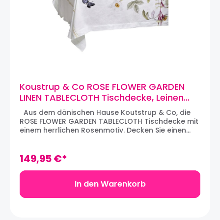
schaffen.
Koustrup & Co ROSE FLOWER GARDEN
LINEN TABLECLOTH Tischdecke, Leinen
(220 x 145 cm)
Aus dem dänischen Hause Koutstrup & Co, die
ROSE FLOWER GARDEN TABLECLOTH Tischdecke mit
einem herrlichen Rosenmotiv. Decken Sie einen
stilvollen und eleganten Tisch mit der
wunderschönen Tischdecke mit uppigen Rosen.
Die Tischdecke mit den schönsten Rosen in
149,95 €*
fantastischen Farben ist Teil der Kollektion "Rose
Flower Garden", die in Zusammenarbeit mit dem
dänischen Designer Jim Lyngvild entstanden ist.
In den Warenkorb
Die Tischläufer und Tischdecken von Koustrup &
Co sind weich und aus exklusiv
steingewaschenem Leinen und mit
umweltfreundlicher Tinte bedruckt.Das Produkt