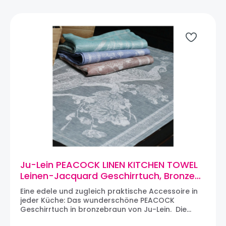
umwerfende Mischung aus Design und Funktion
darstellen. Von herrlich duftenden Handseifen bis
hin zu wunderschönen Küchentextilien ist jedes
sorgfältig gefertigte Produkt mit farbenfrohen,
aufwendigen, von Vintage-Kunst inspirierten
Designs versehen. Diese Produkte sind als
Geschenk beliebt und eignen sich perfekt für den
täglichen Gebrauch, denn sie bringen einen
Hauch von erschwinglichem Luxus in jedes Heim.
Ju-Lein PEACOCK LINEN KITCHEN TOWEL
Leinen-Jacquard Geschirrtuch, Bronze-
Brown
Eine edele und zugleich praktische Accessoire in
jeder Küche: Das wunderschöne PEACOCK
Geschirrtuch in bronzebraun von Ju-Lein. Die
Küchentücher von Ju-Lein stellen ein ideales