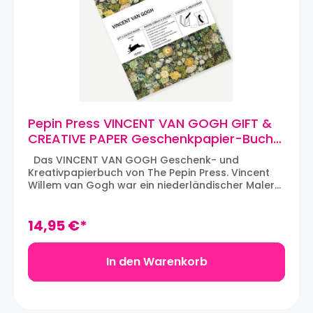
Pepin Press VINCENT VAN GOGH GIFT &
CREATIVE PAPER Geschenkpapier-Buch
(12 Bögen)
Das VINCENT VAN GOGH Geschenk- und
Kreativpapierbuch von The Pepin Press. Vincent
Willem van Gogh war ein niederländischer Maler
und Zeichner. Er gilt als einer der Begründer der
modernen Malerei; seine Kunst ist weltweit
bekannt und beliebt. Mit den VINCENT VAN
14,95 €*
GOGH Papieren wird jedes Geschenkpaket zu
etwas Besonderem. Jedes der Geschenk- und
Kreativpapierbücher von The Pepin Press enthält
In den Warenkorb
eine mehrsprachige Einführung und 12 große
Bögen mit jeweils unterschiedlichen Motiven aus
hochwertigem Papier. Die Blätter lassen sich leicht
aus den Büchern herausnehmen, indem man sie