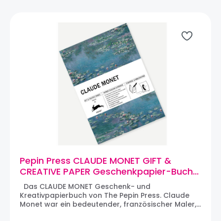
an der perforierten Linie abreißt. Die Bögen sind
gefaltet (25 cm x 34,5 cm) im Buch;
herausgenommen und aufgeschlagen haben sie
eine Größe von ca. 50 cm x 70 cm (eine
Standardgröße für Geschenkpapier).Darüber
hinaus eignen sich die Papiere für viele Formen
des Papierhandwerks.
Pepin Press CLAUDE MONET GIFT &
CREATIVE PAPER Geschenkpapier-Buch
(12 Bögen)
Das CLAUDE MONET Geschenk- und
Kreativpapierbuch von The Pepin Press. Claude
Monet war ein bedeutender, französischer Maler,
der Ende der 1860er Jahre begann,