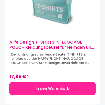
Alife Design T-SHIRTS IN-LUGGAGE
POUCH Kleidungsbeutel für Hemden und
Tshirts (blau)
Der ordnungsschaffende Beutel T-SHIRTS in
hellblau aus der HAPPY FLIGHT IN-LUGGAGE
POUCH Serie von ALife Design: Unverzichtbare
Reise-Accessoires für alle Globetrotter und
Vielflieger, die für Übersicht sorgen. Um Falten zu
vermeiden, die Hemden und T-Shirts rollen und in
17,95 €*
den Beutel legen, um sie ordentlich und geschützt
auf Reisen zu transportieren. Aus robustem, aber
leichtem Polyester hergestellt und mit einem
In den Warenkorb
Rundum-Reißverschluß versehen hat der Tshirt-
Tasche ein sehr geringes Eigengewicht. Der Beutel
lässt sich mit Namen und (Email-) Anschrift