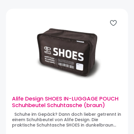
atmungsaktive Baumwolltasche schützt
Gegenstände vor Ungeziefer, Motten, Staub und
Verfärbungen. Maße: 61 x 147 x 7,6 cm
Alife Design SHOES IN-LUGGAGE POUCH
Schuhbeutel Schuhtasche (braun)
Schuhe im Gepäck? Dann doch lieber getrennt in
einem Schuhbeutel von Alife Design. Die
praktische Schuhtasche SHOES in dunkelbraun
aus der HAPPY FLIGHT IN-LUGGAGE POUCH Serie