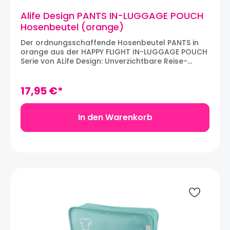
Alife Design PANTS IN-LUGGAGE POUCH
Hosenbeutel (orange)
Der ordnungsschaffende Hosenbeutel PANTS in
orange aus der HAPPY FLIGHT IN-LUGGAGE POUCH
Serie von ALife Design: Unverzichtbare Reise-
Accessoires für alle Globetrotter und Vielflieger,
die für Übersicht sorgen. Um Falten zu vermeiden,
die Hosen rollen und in den Beutel legen, um sie
17,95 €*
ordentlich und geschützt auf Reisen zu
transportieren. Aus robustem, aber leichtem
Polyester hergestellt und mit einem Rundum-
In den Warenkorb
Reißverschluß versehen hat der Hosentasche ein
sehr geringes Eigengewicht. Der Beutel lässt sich
mit Namen und (Email-) Anschrift beschriften.
Artikelnummer: HF-061-OEMaterial: PolyesterMaße:
33 x 20 x 12 cm