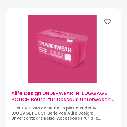
beschriften. Artikelnummer: HF-030-BUMaterial:
PolyesterMaße: 32 x 24 x 10 cm
Alife Design UNDERWEAR IN-LUGGAGE
POUCH Beutel für Dessous Unterwäsche
(pink)
Der UNDERWEAR Beutel in pink aus der IN-
LUGGAGE POUCH Serie von ALife Design:
Unverzichtbare Reise-Accessoires für alle
Globetrotter und Vielflieger, die den Überblick