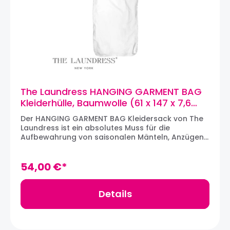
The Laundress HANGING GARMENT BAG
Kleiderhülle, Baumwolle (61 x 147 x 7,6
cm)
Der HANGING GARMENT BAG Kleidersack von The
Laundress ist ein absolutes Muss für die
Aufbewahrung von saisonalen Mänteln, Anzügen,
Kleidern und mehr. Ausgestattet mit einem
durchgehenden Seitenreißverschluss für
einfachen Zugang, einem 7,6cm Rundum-
54,00 €*
Seitenfalten für maximale Ausdehnung und einer
oberen Öffnung, die auf jeden Kleiderbügel passt.
Die durchsichtige Kunststoffhülle auf der
Details
Vorderseite macht es einfach, den Inhalt der
Tasche zu beschriften, so dass auf einen Blick
erkennbar ist, was sich in der Kleiderhülle
befindet. Egal, ob unterwegs oder zu Hause, diese