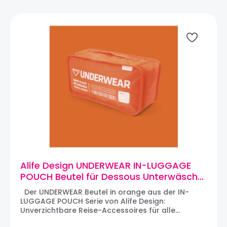
Alife Design UNDERWEAR IN-LUGGAGE
POUCH Beutel für Dessous Unterwäsche
(orange)
Der UNDERWEAR Beutel in orange aus der IN-
LUGGAGE POUCH Serie von Alife Design:
Unverzichtbare Reise-Accessoires für alle
Globetrotter und Vielflieger, die den Überblick