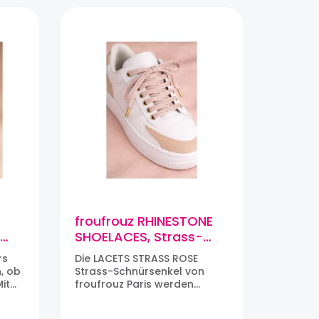
froufrouz RHINESTONE
,
SHOELACES, Strass-
Schnürsenkel, Paar
rs
Die LACETS STRASS ROSE
(Rosé)
, ob
Strass-Schnürsenkel von
it
froufrouz Paris werden
Sneakers mühelos
ch
aufwerten. Die Schnürsenkel