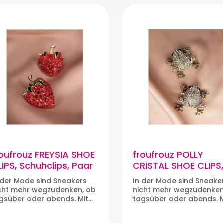
roufrouz FREYSIA SHOE
froufrouz POLLY
IPS, Schuhclips, Paar
CRISTAL SHOE CLIPS
Schuhclips, Paar
 der Mode sind Sneakers
In der Mode sind Sneake
cht mehr wegzudenken, ob
nicht mehr wegzudenken
gsüber oder abends. Mit
tagsüber oder abends. M
lfe der Schuhclips von
Hilfe der Schuhclips von
oufrouz Paris lassen sich
froufrouz Paris lassen si