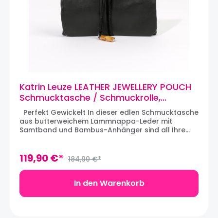
Katrin Leuze LEATHER JEWELLERY POUCH
Schmucktasche / Schmuckrolle,
Nappaleder, Schwarz
Perfekt Gewickelt In dieser edlen Schmucktasche
aus butterweichem Lammnappa-Leder mit
Samtband und Bambus-Anhänger sind all Ihre
wertvollen Schmuckstücke bestens aufgehoben,
denn dank der drei seidenen Innentäschchen
können Sie den Schmuck getrennt verstauen und
119,90 €*
184,90 €*
schützen ihn so vor dem Verkratzen. Aus der
Katrin Leuze Collection. Maße: 20 x 10 x 2,5 cm
(zusammengerollt); 20 x 31 x 1 cm (geöffnet)
In den Warenkorb