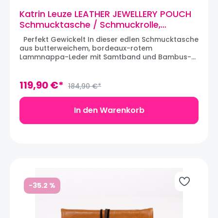
Katrin Leuze LEATHER JEWELLERY POUCH
Schmucktasche / Schmuckrolle,
Nappaleder, Bordeaux
Perfekt Gewickelt In dieser edlen Schmucktasche
aus butterweichem, bordeaux-rotem
Lammnappa-Leder mit Samtband und Bambus-
Anhänger sind all Ihre wertvollen Schmuckstücke
bestens aufgehoben, denn dank der drei
seidenen Innentäschchen können Sie den
119,90 €*
184,90 €*
Schmuck getrennt verstauen und schützen ihn so
vor dem Verkratzen. Aus der Katrin Leuze
Collection. Maße: 20 x 10 x 2,5 cm
In den Warenkorb
(zusammengerollt); 20 x 31 x 1 cm (geöffnet)
-35.2
%