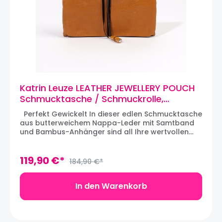
Katrin Leuze LEATHER JEWELLERY POUCH
Schmucktasche / Schmuckrolle,
Nappaleder, Camel
Perfekt Gewickelt In dieser edlen Schmucktasche
aus butterweichem Nappa-Leder mit Samtband
und Bambus-Anhänger sind all Ihre wertvollen
Schmuckstücke bestens aufgehoben, denn dank
der drei seidenen Innentäschchen können Sie den
Schmuck getrennt verstauen und schützen ihn so
119,90 €*
184,90 €*
vor dem Verkratzen. Aus der Katrin Leuze
Collection. Maße: 20 x 10 x 2,5 cm
(zusammengerollt); 20 x 31 x 1 cm (geöffnet)
In den Warenkorb