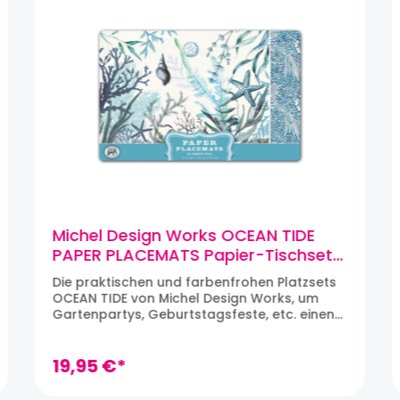
Michel Design Works OCEAN TIDE
PAPER PLACEMATS Papier-Tischsets
(25 Blätter)
Die praktischen und farbenfrohen Platzsets
OCEAN TIDE von Michel Design Works, um
Gartenpartys, Geburtstagsfeste, etc. einen
schönen Schliff zu geben. Die Tischsets aus
schwerem Papier mit einer leichten
Beschichtung sind im Form eines
19,95 €*
Abreißblocks mit 25 Bögen. Die Sets sind mit
Soja basierender Tinte bedruckt. Michel