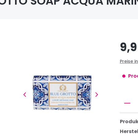
ROTTO SOAP ACQUA MARINE
9,9
Preise i
Pro
Prod
Produ
Herstel