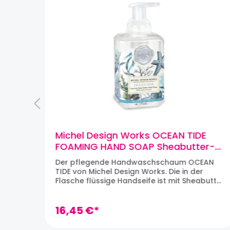
Michel Design Works OCEAN TIDE
FOAMING HAND SOAP Sheabutter-
Handseife Schaumseife (530ml)
Das
Der pflegende Handwaschschaum OCEAN
ch
TIDE von Michel Design Works. Die in der
cher
Flasche flüssige Handseife ist mit Sheabutter
jede
und Aloe Vera angereichert und verlässt
chenk
den Spender als weichem,
bt
feuchtigkeitsspendendem Schaum, um die
16,45 €*
e
Hände sanft zu reinigen. Sie duftet herrlich
er
zitrisch-floral. Design: Ocean