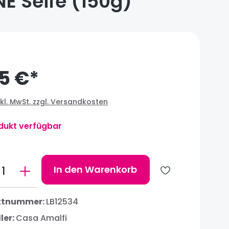
 Seife (150g)
5 €*
nkl. MwSt. zzgl. Versandkosten
dukt verfügbar
ukt Anzahl: Gib den gewünschten Wert
In den Warenkorb
ktnummer:
LB12534
ler:
Casa Amalfi