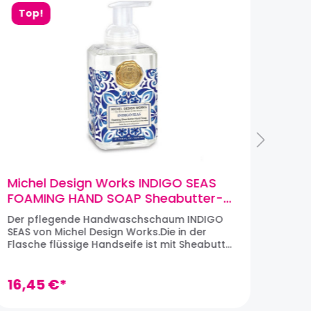
Top!
Michel Design Works INDIGO SEAS
Mic
FOAMING HAND SOAP Sheabutter-
COT
Handseife Schaumseife (530ml)
rec
Der pflegende Handwaschschaum INDIGO
Das 
Sei
SEAS von Michel Design Works.Die in der
von 
Flasche flüssige Handseife ist mit Sheabutter
wund
und Aloe Vera angereichert und verlässt
Glass
den Spender als weichem,
groß
feuchtigkeitsspendendem Schaum, um die
16,45 €*
Schmu
13,
Hände sanft zu reinigen. Sie duftet herrlich
unte
floral-mochus. Design: Indigo
Gäst