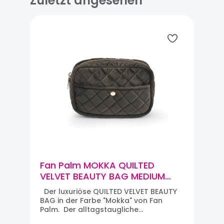
Zuletzt angesehen
Fan Palm MOKKA QUILTED
VELVET BEAUTY BAG MEDIUM
Samt-Kulturbeutel
Der luxuriöse QUILTED VELVET BEAUTY
BAG in der Farbe "Mokka" von Fan
Palm. Der alltagstaugliche
Kulturbeutel MEDIUM bietet Reise-