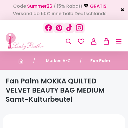
Code
Summer26
/ 15% Rabatt
GRATIS
alt springen
💖
✖
Versand ab 50€ innerhalb Deutschlands
Marken A-Z
Fan Palm
Fan Palm MOKKA QUILTED
VELVET BEAUTY BAG MEDIUM
Samt-Kulturbeutel