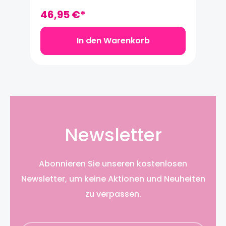
Toilettenartikel, Schminksachen Platz,
ob fürs Wochenende oder für einen
46,95 €*
längeren Urlaub. Verfügt über eine
Aussentasche mit Druckknopf-
Verschluss. Aus weichem, gestepptem
In den Warenkorb
Samt in einem satten schwarz-
braunen Ton. Maße: 20 x 14 x 6 cm
Newsletter
Abonnieren Sie unseren kostenlosen
Newsletter, um keine Aktionen und Neuheiten
zu verpassen.