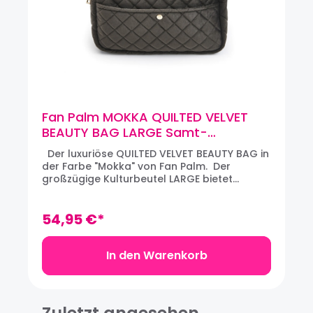
Fan Palm MOKKA QUILTED VELVET
BEAUTY BAG LARGE Samt-
Kulturbeutel
Der luxuriöse QUILTED VELVET BEAUTY BAG in
der Farbe "Mokka" von Fan Palm. Der
großzügige Kulturbeutel LARGE bietet
Toilettenartikel, Schminksachen und weitere
unabdingbare Artikel auf Reisen Platz.
Verfügt über eine Aussentasche mit
54,95 €*
Druckknopf-Verschluss. Aus weichem,
gestepptem Samt in einem satten schwarz-
braunen Ton. Maße: 28 x 19 x 8 cm
In den Warenkorb