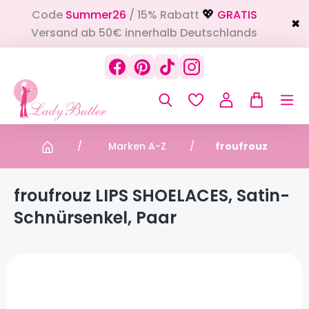
Code
Summer26
/ 15% Rabatt
GRATIS
alt springen
💖
✖
Versand ab 50€ innerhalb Deutschlands
Marken A-Z
froufrouz
froufrouz LIPS SHOELACES, Satin-
Schnürsenkel, Paar