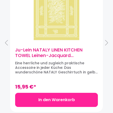
Ju-Lein NATALY LINEN KITCHEN
TOWEL Leinen-Jacquard
Geschirrtuch, Yellow
Eine herrliche und zugleich praktische
Accessoire in jeder Küche: Das
wunderschöne NATALY Geschirrtuch in gelb
von Ju-Lein. Die Küchentücher von Ju-Lein
stellen ein ideales Geschenk oder
Mitbringsel dar. Material: 100% LeinenMaße:
15,95 €*
70 x 50 cm
In den Warenkorb