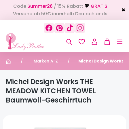
Code
Summer26
/ 15% Rabatt
GRATIS
alt springen
💖
✖
Versand ab 50€ innerhalb Deutschlands
Marken A-Z
Michel Design Works
Michel Design Works THE
MEADOW KITCHEN TOWEL
Baumwoll-Geschirrtuch